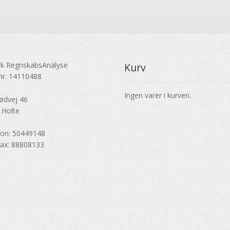
k RegnskabsAnalyse
Kurv
nr. 14110488
Ingen varer i kurven.
ødvej 46
 Holte
fon: 50449148
fax: 88808133