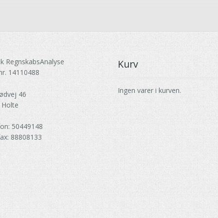
k RegnskabsAnalyse
Kurv
nr. 14110488
Ingen varer i kurven.
ødvej 46
 Holte
fon: 50449148
fax: 88808133