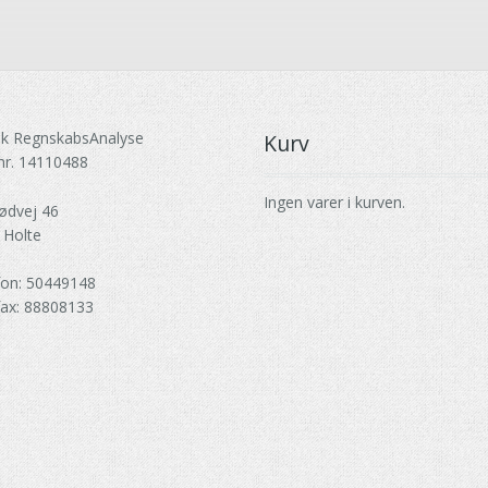
k RegnskabsAnalyse
Kurv
nr. 14110488
Ingen varer i kurven.
ødvej 46
 Holte
fon: 50449148
fax: 88808133