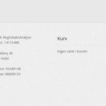
k RegnskabsAnalyse
Kurv
nr. 14110488
Ingen varer i kurven.
ødvej 46
 Holte
fon: 50449148
fax: 88808133