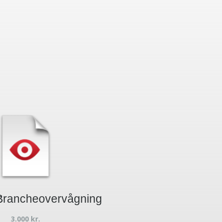
t
Brancheovervågning
3.000
kr.