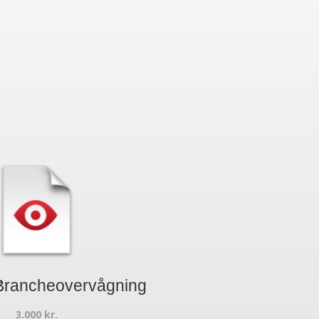
t
Brancheovervågning
3.000
kr.