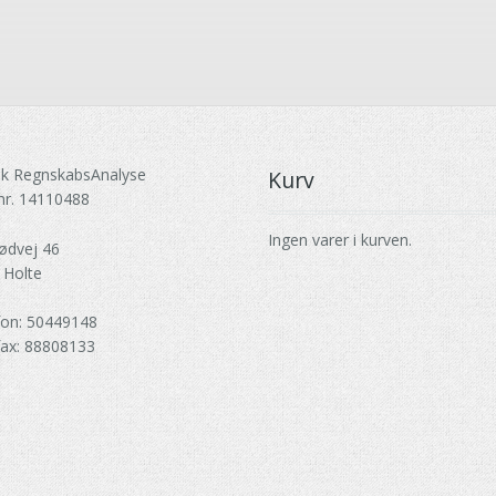
k RegnskabsAnalyse
Kurv
nr. 14110488
Ingen varer i kurven.
ødvej 46
 Holte
fon: 50449148
fax: 88808133