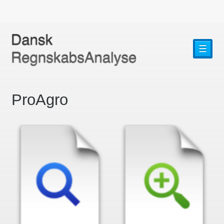
☰
ProAgro