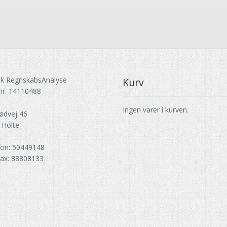
k RegnskabsAnalyse
Kurv
nr. 14110488
Ingen varer i kurven.
ødvej 46
 Holte
fon: 50449148
fax: 88808133