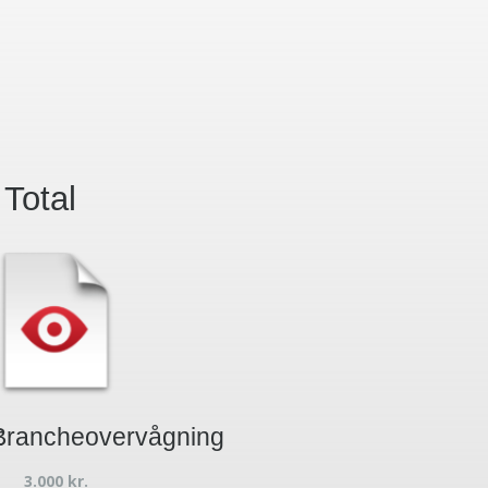
 Total
t
Brancheovervågning
3.000
kr.