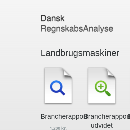
Landbrugsmaskiner
Brancherapport
Brancherappor
udvidet
1.200
kr.