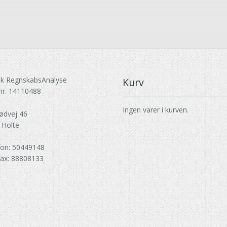
k RegnskabsAnalyse
Kurv
nr. 14110488
Ingen varer i kurven.
ødvej 46
 Holte
fon: 50449148
fax: 88808133