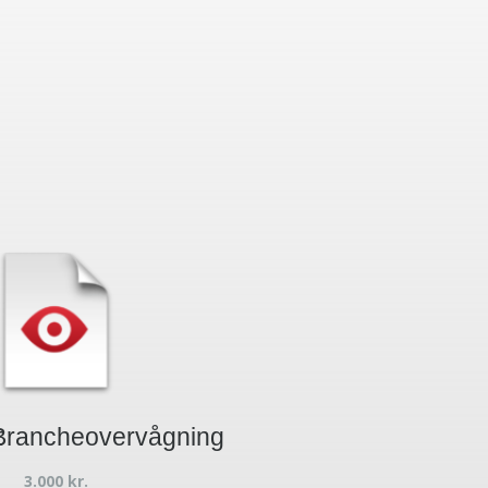
t
Brancheovervågning
3.000
kr.