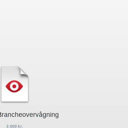
t
Brancheovervågning
3.000
kr.