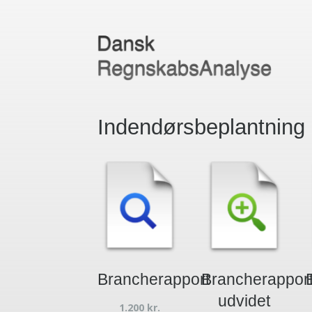
Indendørsbeplantning
Brancherapport
Brancherappor
udvidet
1.200
kr.