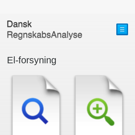
☰
El-forsyning