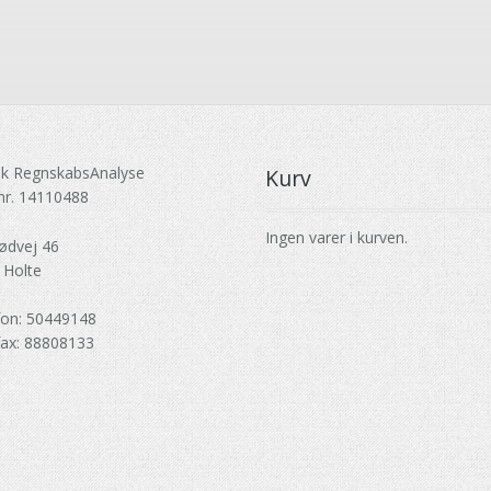
k RegnskabsAnalyse
Kurv
nr. 14110488
Ingen varer i kurven.
ødvej 46
 Holte
fon: 50449148
fax: 88808133