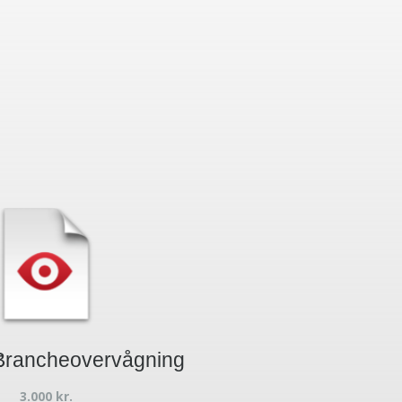
t
Brancheovervågning
3.000
kr.