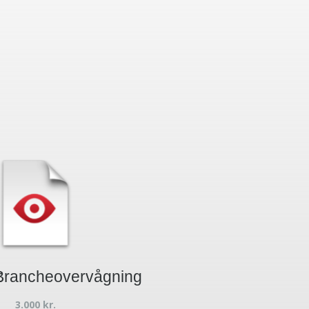
t
Brancheovervågning
3.000
kr.