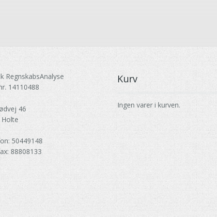
k RegnskabsAnalyse
Kurv
nr. 14110488
Ingen varer i kurven.
ødvej 46
 Holte
fon: 50449148
fax: 88808133