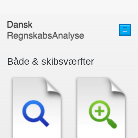
☰
Både & skibsværfter