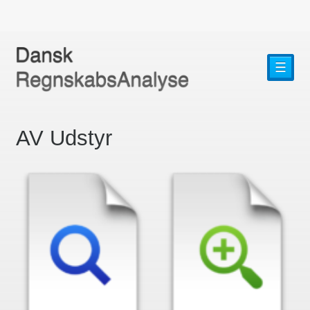
☰
AV Udstyr