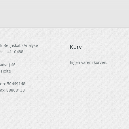
k RegnskabsAnalyse
Kurv
nr. 14110488
Ingen varer i kurven.
ødvej 46
 Holte
fon: 50449148
fax: 88808133