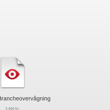
t
Brancheovervågning
3.000
kr.